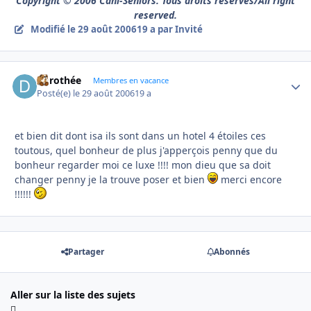
Copyright © 2006 Cani-Seniors. Tous droits réservés/All right
reserved.
Modifié
le 29 août 2006
19 a
par Invité
dorothée
Autho
Membres en vacance
Posté(e)
le 29 août 2006
19 a
et bien dit dont isa ils sont dans un hotel 4 étoiles ces
toutous, quel bonheur de plus j'apperçois penny que du
bonheur regarder moi ce luxe !!!! mon dieu que sa doit
changer penny je la trouve poser et bien
merci encore
!!!!!!
Partager
Abonnés
Aller sur la liste des sujets