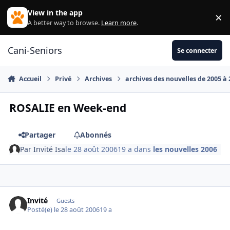
Aller au contenu
View in the app
×
Di
A better way to browse.
Learn more
.
Cani-Seniors
Se connecter
Accueil
Privé
Archives
archives des nouvelles de 2005 à
ROSALIE en Week-end
Partager
Abonnés
Par
Invité Isa
le 28 août 2006
19 a
dans
les nouvelles 2006
Invité
Guests
Posté(e)
le 28 août 2006
19 a