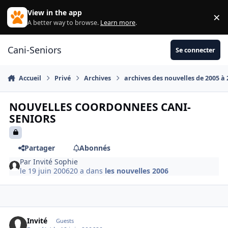
Aller au contenu
View in the app
×
Di
A better way to browse.
Learn more
.
Cani-Seniors
Se connecter
Accueil
Privé
Archives
archives des nouvelles de 2005 à
NOUVELLES COORDONNEES CANI-
SENIORS
Partager
Abonnés
Par
Invité Sophie
le 19 juin 2006
20 a
dans
les nouvelles 2006
Invité
Guests