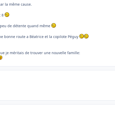
par la même cause.
t 8
un peu de détente quand même
ne bonne route a Béatrice et la copilote Péguy
t que je méritais de trouver une nouvelle famille: