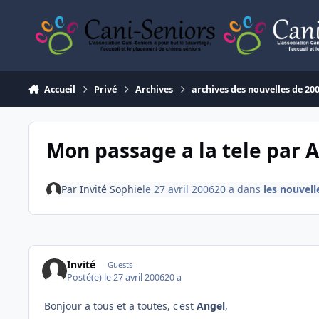
Aller au contenu
Accueil
Privé
Archives
archives des nouvelles de 20
Mon passage a la tele par 
Par
Invité Sophie
le 27 avril 2006
20 a
dans
les nouvell
Invité
Guests
Posté(e)
le 27 avril 2006
20 a
Bonjour a tous et a toutes, c'est
Angel
,