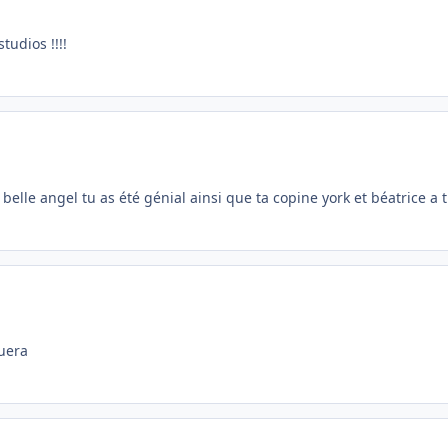
tudios !!!!
trop belle angel tu as été génial ainsi que ta copine york et béatrice
uera