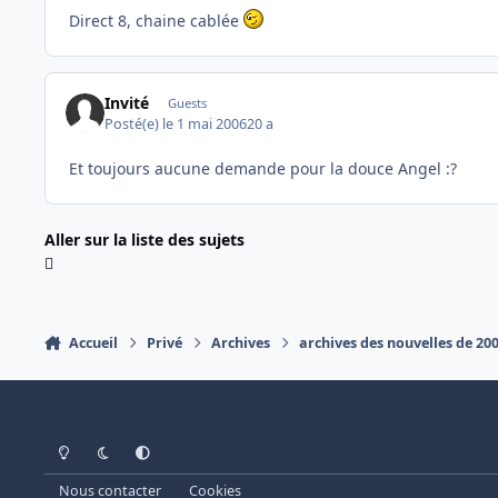
Direct 8, chaine cablée
Invité
Guests
Posté(e)
le 1 mai 2006
20 a
Et toujours aucune demande pour la douce Angel :?
Aller sur la liste des sujets
Accueil
Privé
Archives
archives des nouvelles de 20
Light Mode
Dark Mode
System Preference
Nous contacter
Cookies