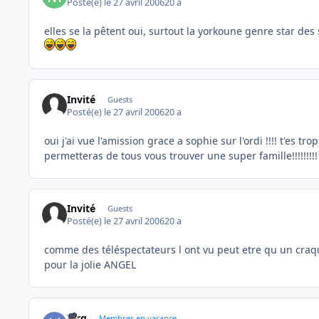
Posté(e)
le 27 avril 2006
20 a
elles se la pêtent oui, surtout la yorkoune genre star des s
Invité
Guests
Posté(e)
le 27 avril 2006
20 a
oui j'ai vue l'amission grace a sophie sur l'ordi !!!! t'es 
permetteras de tous vous trouver une super famille!!!!!!!!!
Invité
Guests
Posté(e)
le 27 avril 2006
20 a
comme des téléspectateurs l ont vu peut etre qu un craq
pour la jolie ANGEL
Virg
Membres en vacance