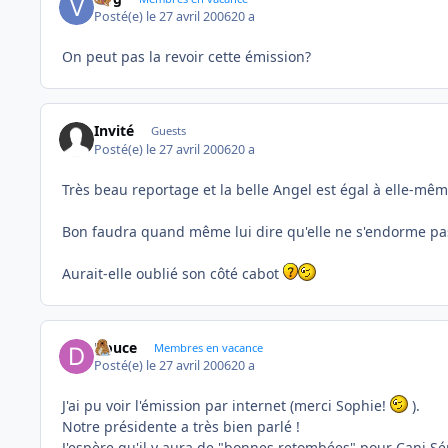
Posté(e)
le 27 avril 2006
20 a
On peut pas la revoir cette émission?
Invité
Guests
Posté(e)
le 27 avril 2006
20 a
Très beau reportage et la belle Angel est égal à elle-mê
Bon faudra quand même lui dire qu'elle ne s'endorme p
Aurait-elle oublié son côté cabot
Douce
Membres en vacance
Posté(e)
le 27 avril 2006
20 a
J'ai pu voir l'émission par internet (merci Sophie!
).
Notre présidente a très bien parlé !
J'espère qu'il y aura de "bonnes retombées" pour Cani Sé