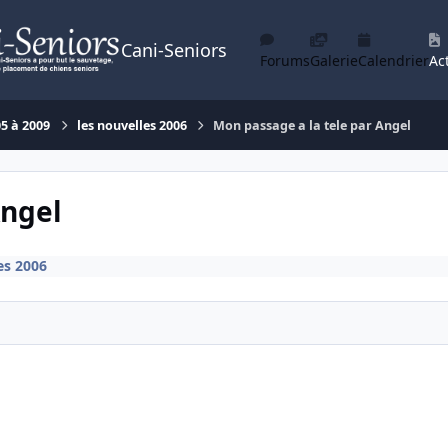
Cani-Seniors
Forums
Galerie
Calendrier
Act
05 à 2009
les nouvelles 2006
Mon passage a la tele par Angel
Angel
es 2006