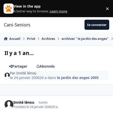
Aller au contenu
View in the app
×
Di
A better way to browse.
Learn more
.
Cani-Seniors
Se connecter
Accueil
Privé
Archives
archives " le jardin des anges"
Il y a 1 an...
Partager
Abonnés
Par
Invité lénou
le 24 janvier 2006
20 a
dans
le jardin des anges 2005
Invité lénou
Guests
Posté(e)
le 24 janvier 2006
20 a