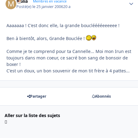
Malia
Autho
Membres en vacance
Posté(e)
le 25 janvier 2006
20 a
Aaaaaaa ! C'est donc elle, la grande bouclééééeeeeee !
Ben à bientôt, alors, Grande Bouclée !
Comme je te comprend pour ta Cannelle... Moi mon Irun est
toujours dans mon coeur, ce sacré bon sang de bonsoir de
boxer !
C'est un doux, un bon souvenir de mon tit frère à 4 pattes...
Partager
Abonnés
Aller sur la liste des sujets