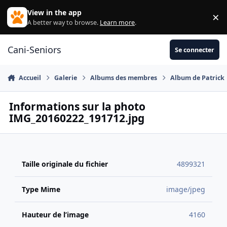
Aller au contenu
View in the app
×
Di
A better way to browse.
Learn more
.
Cani-Seniors
Se connecter
Accueil
Galerie
Albums des membres
Album de Patrick
Informations sur la photo
IMG_20160222_191712.jpg
Taille originale du fichier
4899321
Type Mime
image/jpeg
Hauteur de l’image
4160