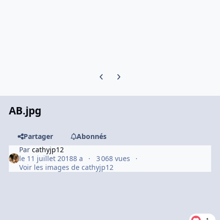
Previous carousel slide
Next carousel slide
AB.jpg
Partager
Abonnés
Par
cathyjp12
le 11 juillet 2018
8 a
3 068 vues
Voir les images de cathyjp12