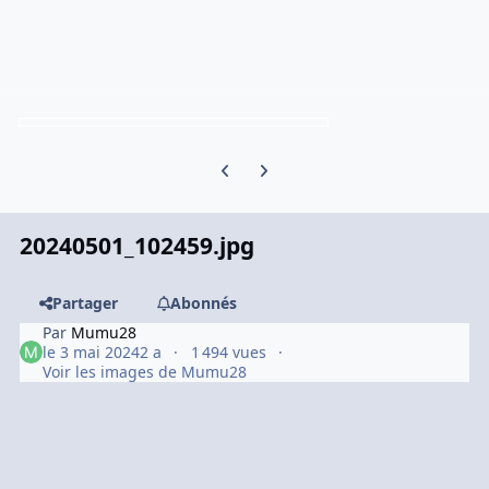
Previous carousel slide
Next carousel slide
20240501_102459.jpg
Partager
Abonnés
Par
Mumu28
le 3 mai 2024
2 a
1 494 vues
Voir les images de Mumu28