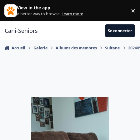
Aller au contenu
View in the app
×
Di
A better way to browse.
Learn more
.
Cani-Seniors
Se connecter
Accueil
Galerie
Albums des membres
Sultane
20240