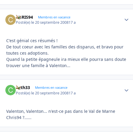
CHRIS94
Autho
Membres en vacance
Posté(e)
le 20 septembre 2008
17 a
C'est génial ces résumés !
De tout coeur avec les familles des disparus, et bravo pour
toutes ces adoptions.
Quand la petite épagneule ira mieux elle pourra sans doute
trouver une famille à Valenton...
Cath33
Autho
Membres en vacance
Posté(e)
le 20 septembre 2008
17 a
Valenton, Valenton... n'est-ce pas dans le Val de Marne
Chris94 ?......