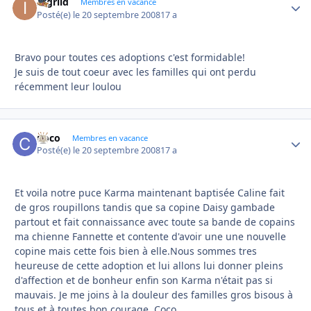
Ingriid
Autho
Membres en vacance
Posté(e)
le 20 septembre 2008
17 a
Bravo pour toutes ces adoptions c'est formidable!
Je suis de tout coeur avec les familles qui ont perdu
récemment leur loulou
Coco
Autho
Membres en vacance
Posté(e)
le 20 septembre 2008
17 a
Et voila notre puce Karma maintenant baptisée Caline fait
de gros roupillons tandis que sa copine Daisy gambade
partout et fait connaissance avec toute sa bande de copains
ma chienne Fannette et contente d'avoir une une nouvelle
copine mais cette fois bien à elle.Nous sommes tres
heureuse de cette adoption et lui allons lui donner pleins
d'affection et de bonheur enfin son Karma n'était pas si
mauvais. Je me joins à la douleur des familles gros bisous à
tous et à toutes bon courage. Coco