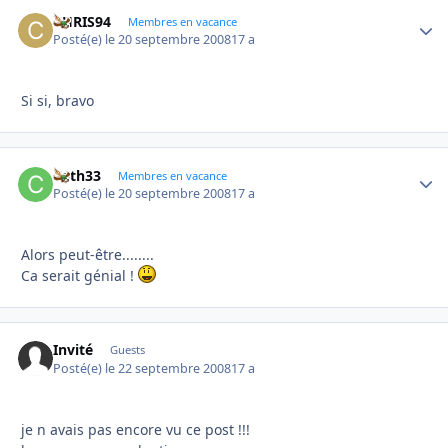
CHRIS94
Autho
Membres en vacance
Posté(e)
le 20 septembre 2008
17 a
Si si, bravo
Cath33
Autho
Membres en vacance
Posté(e)
le 20 septembre 2008
17 a
Alors peut-être........
Ca serait génial !
Invité
Guests
Posté(e)
le 22 septembre 2008
17 a
je n avais pas encore vu ce post !!!