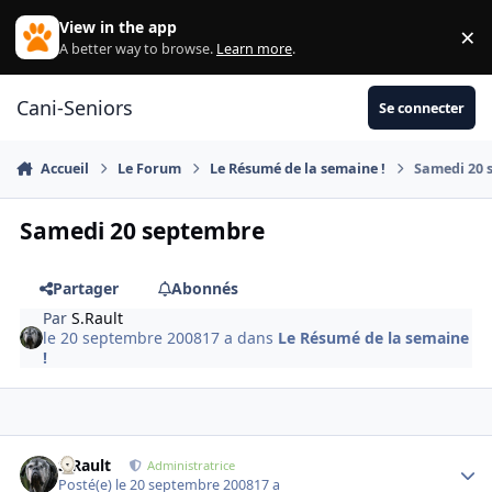
Aller au contenu
View in the app
×
Di
A better way to browse.
Learn more
.
Cani-Seniors
Se connecter
Accueil
Le Forum
Le Résumé de la semaine !
Samedi 20 
Samedi 20 septembre
Partager
Abonnés
Par
S.Rault
le 20 septembre 2008
17 a
dans
Le Résumé de la semaine
!
S.Rault
Autho
Administratrice
Posté(e)
le 20 septembre 2008
17 a