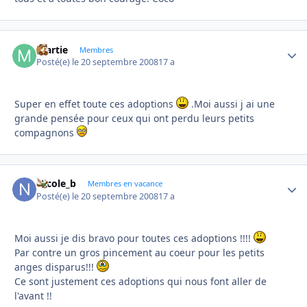
martie
Autho
Membres
Posté(e)
le 20 septembre 2008
17 a
Super en effet toute ces adoptions
.Moi aussi j ai une
grande pensée pour ceux qui ont perdu leurs petits
compagnons
Nicole_b
Autho
Membres en vacance
Posté(e)
le 20 septembre 2008
17 a
Moi aussi je dis bravo pour toutes ces adoptions !!!!
Par contre un gros pincement au coeur pour les petits
anges disparus!!!
Ce sont justement ces adoptions qui nous font aller de
l'avant !!