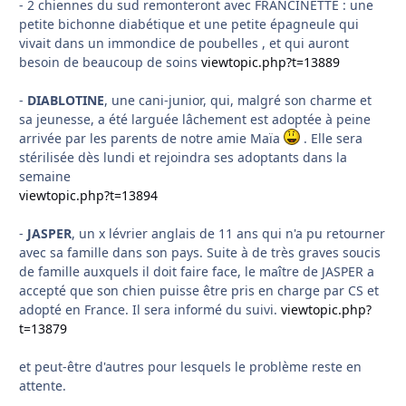
- 2 chiennes du sud remonteront avec FRANCINETTE : une
petite bichonne diabétique et une petite épagneule qui
vivait dans un immondice de poubelles , et qui auront
besoin de beaucoup de soins
viewtopic.php?t=13889
-
DIABLOTINE
, une cani-junior, qui, malgré son charme et
sa jeunesse, a été larguée lâchement est adoptée à peine
arrivée par les parents de notre amie Maïa
. Elle sera
stérilisée dès lundi et rejoindra ses adoptants dans la
semaine
viewtopic.php?t=13894
-
JASPER
, un x lévrier anglais de 11 ans qui n'a pu retourner
avec sa famille dans son pays. Suite à de très graves soucis
de famille auxquels il doit faire face, le maître de JASPER a
accepté que son chien puisse être pris en charge par CS et
adopté en France. Il sera informé du suivi.
viewtopic.php?
t=13879
et peut-être d'autres pour lesquels le problème reste en
attente.