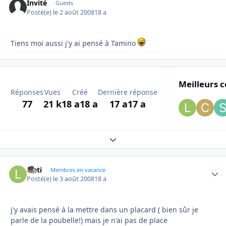
Invité
Guests
Posté(e)
le 2 août 2008
18 a
Tiens moi aussi j'y ai pensé à Tamino
Meilleurs c
Réponses
Vues
Créé
Dernière réponse
77
21 k
18 a
18 a
17 a
17 a
Expand topic overview
laeti
Autho
Membres en vacance
Posté(e)
le 3 août 2008
18 a
j'y avais pensé à la mettre dans un placard ( bien sûr je
parle de la poubelle!) mais je n'ai pas de place