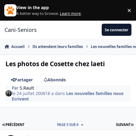
Aller au contenu
View in the app
×
Di
A better way to browse.
Learn more
.
Cani-Seniors
Se connecter
Accueil
Ils attendent leurs familles
Les nouvelles familles n
Les photos de Cosette chez laeti
Partager
Abonnés
Par
S.Rault
le 24 juillet 2008
18 a
dans
Les nouvelles familles nous
Ecrivent
PREMIÈRE PAGE
D
PRÉCÉDENT
PAGE 5 SUR 6
SUIVANT