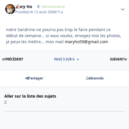
Mary Ho
Autho
Administratrice
Posté(e)
le 12 août 2008
17 a
notre Sandrine ne pourra pas trop le faire pendant ce
début de semaine... si vous voulez, envoyez-moi les photos,
je peux les mettre... mon mail
maryho59@gmail.com
PREMIÈRE PAGE
D
PRÉCÉDENT
PAGE 5 SUR 6
SUIVANT
Partager
Abonnés
Aller sur la liste des sujets