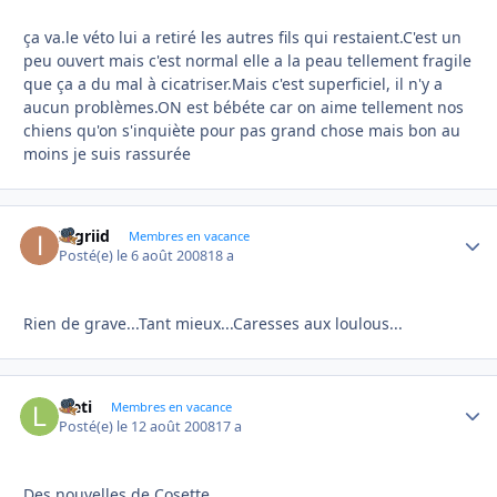
ça va.le véto lui a retiré les autres fils qui restaient.C'est un
peu ouvert mais c'est normal elle a la peau tellement fragile
que ça a du mal à cicatriser.Mais c'est superficiel, il n'y a
aucun problèmes.ON est bébéte car on aime tellement nos
chiens qu'on s'inquiète pour pas grand chose mais bon au
moins je suis rassurée
Ingriid
Autho
Membres en vacance
Posté(e)
le 6 août 2008
18 a
Rien de grave...Tant mieux...Caresses aux loulous...
laeti
Autho
Membres en vacance
Posté(e)
le 12 août 2008
17 a
Des nouvelles de Cosette,