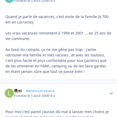
Posté(e)
le 5 août 2008
18 a
Quand je parle de vacances, c'est visite de la famille (à 700
km en Lorraine).
Les vrais vacances remontent à 1999 et 2001 ... en 25 ans de
vie commune.
Au bout du compte, ça ne me gêne pas trop : j'aime
retrouver ma famille et mes racines...et avec les toutous,
c'est plus facile et plus confortable pour eux (jardins) que
de les emmener en hôtel, camping ou de les faire garder,
en étant jamais sûre que tout se passe bien !
laeti
Autho
Membres en vacance
Posté(e)
le 5 août 2008
18 a
Pour moi c'est pareil j'aurais dû mal à laisser mes chiens je