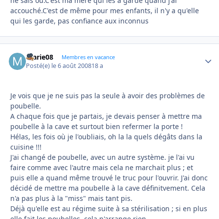
ne sais oû.C'est ma mére qui les a gardé quand j'ai
accouché.C'est de même pour mes enfants, il n'y a qu'elle
qui les garde, pas confiance aux inconnus
marie08
Autho
Membres en vacance
Posté(e)
le 6 août 2008
18 a
Je vois que je ne suis pas la seule à avoir des problèmes de
poubelle.
A chaque fois que je partais, je devais penser à mettre ma
poubelle à la cave et surtout bien refermer la porte !
Hélas, les fois où je l'oubliais, oh la la quels dégâts dans la
cuisine !!!
J'ai changé de poubelle, avec un autre système. je l'ai vu
faire comme avec l'autre mais cela ne marchait plus ; et
puis elle a quand même trouvé le truc pour l'ouvrir. J'ai donc
décidé de mettre ma poubelle à la cave définitvement. Cela
n'a pas plus à la "miss" mais tant pis.
Déjà qu'elle est au régime suite à sa stérilisation ; si en plus
elle fait les poubelles, cela n'arrange rien.