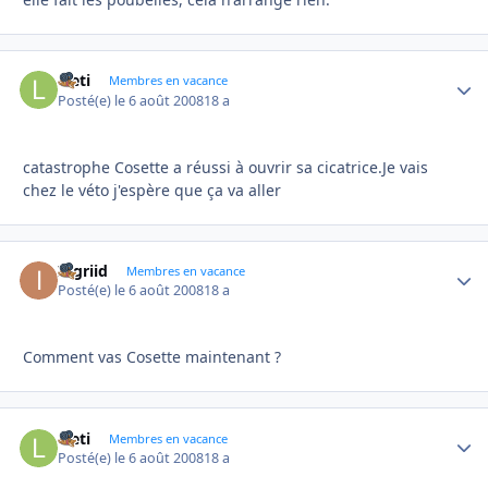
laeti
Autho
Membres en vacance
Posté(e)
le 6 août 2008
18 a
catastrophe Cosette a réussi à ouvrir sa cicatrice.Je vais
chez le véto j'espère que ça va aller
Ingriid
Autho
Membres en vacance
Posté(e)
le 6 août 2008
18 a
Comment vas Cosette maintenant ?
laeti
Autho
Membres en vacance
Posté(e)
le 6 août 2008
18 a