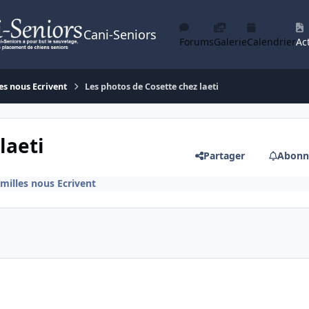
Cani-Seniors
Forums
Galerie
Calendrier
Act
es nous Ecrivent
Les photos de Cosette chez laeti
laeti
Partager
Abonn
amilles nous Ecrivent