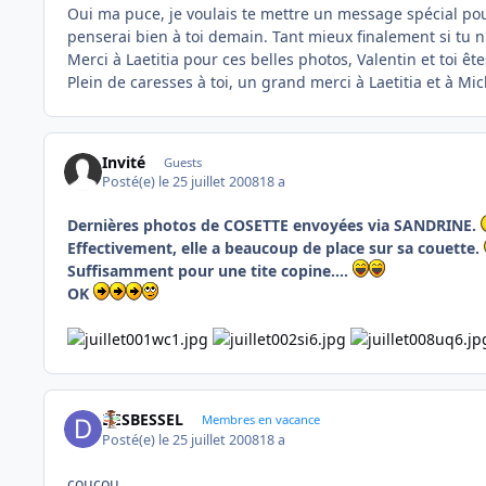
Oui ma puce, je voulais te mettre un message spécial po
penserai bien à toi demain. Tant mieux finalement si tu n
Merci à Laetitia pour ces belles photos, Valentin et toi êt
Plein de caresses à toi, un grand merci à Laetitia et à Mic
Invité
Guests
Posté(e)
le 25 juillet 2008
18 a
Dernières photos de COSETTE envoyées via SANDRINE.
Effectivement, elle a beaucoup de place sur sa couette.
Suffisamment pour une tite copine....
OK
DESBESSEL
Membres en vacance
Posté(e)
le 25 juillet 2008
18 a
coucou