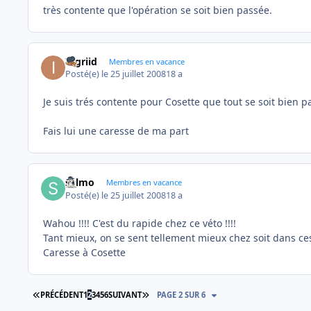
très contente que l'opération se soit bien passée.
Ingriid
Membres en vacance
Posté(e)
le 25 juillet 2008
18 a
Je suis trés contente pour Cosette que tout se soit bien pa
Fais lui une caresse de ma part
sylmo
Membres en vacance
Posté(e)
le 25 juillet 2008
18 a
Wahou !!!! C'est du rapide chez ce véto !!!!
Tant mieux, on se sent tellement mieux chez soit dans c
Caresse à Cosette
PREMIÈRE PAGE
DERNIÈRE PAGE
PRÉCÉDENT
1
2
3
4
5
6
SUIVANT
PAGE 2 SUR 6