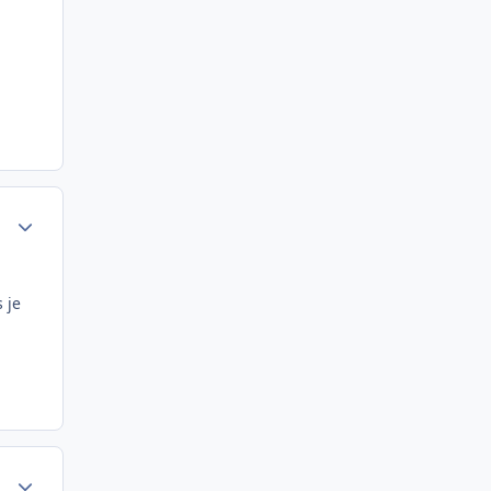
Author stats
 je
Author stats