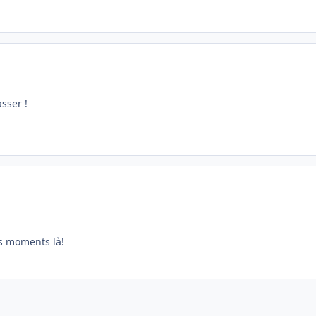
sser !
es moments là!