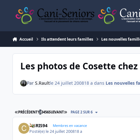
Aller au contenu
Accueil
Ils attendent leurs familles
Les nouvelles famill
Les photos de Cosette chez 
Par
S.Rault
le 24 juillet 2008
18 a
dans
Les nouvelles f
PREMIÈRE PAGE
DERNIÈRE PAGE
PRÉCÉDENT
1
2
3
4
5
6
SUIVANT
PAGE 2 SUR 6
CHRIS94
Membres en vacance
Posté(e)
le 24 juillet 2008
18 a