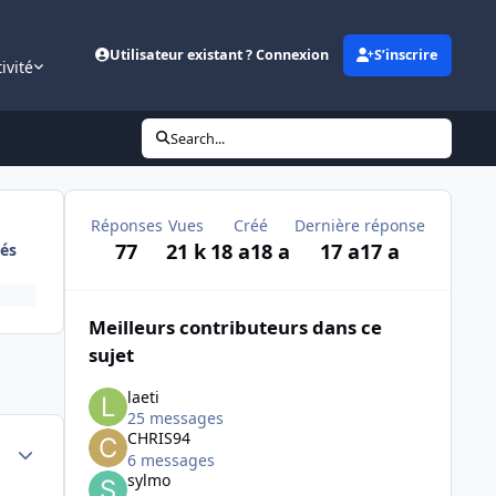
Utilisateur existant ? Connexion
S’inscrire
ivité
Search...
Réponses
Vues
Créé
Dernière réponse
77
21 k
18 a
18 a
17 a
17 a
és
Meilleurs contributeurs dans ce
sujet
laeti
25 messages
CHRIS94
Author stats
6 messages
sylmo