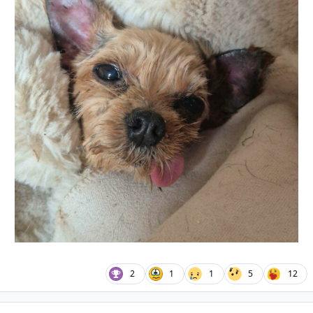
2
1
1
5
12