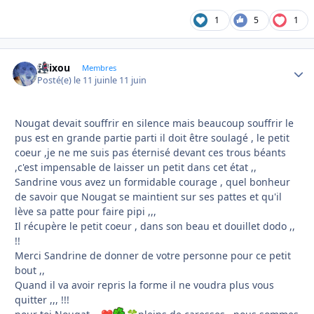
1
5
1
felixou
Autho
Membres
Posté(e)
le 11 juin
le 11 juin
Nougat devait souffrir en silence mais beaucoup souffrir le
pus est en grande partie parti il doit être soulagé , le petit
coeur ,je ne me suis pas éternisé devant ces trous béants
,c'est impensable de laisser un petit dans cet état ,,
Sandrine vous avez un formidable courage , quel bonheur
de savoir que Nougat se maintient sur ses pattes et qu'il
lève sa patte pour faire pipi ,,,
Il récupère le petit coeur , dans son beau et douillet dodo ,,
!!
Merci Sandrine de donner de votre personne pour ce petit
bout ,,
Quand il va avoir repris la forme il ne voudra plus vous
quitter ,,, !!!