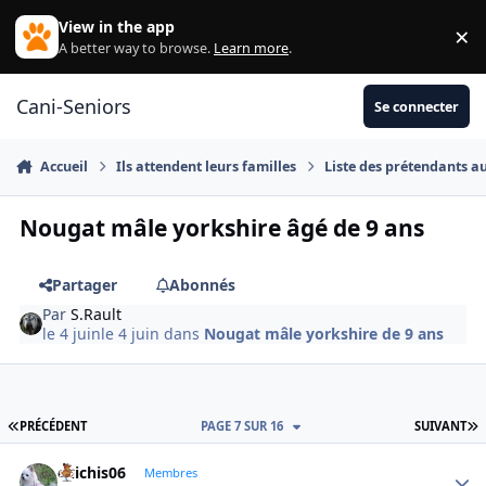
Aller au contenu
View in the app
×
Di
A better way to browse.
Learn more
.
Cani-Seniors
Se connecter
Accueil
Ils attendent leurs familles
Liste des prétendants a
Nougat mâle yorkshire âgé de 9 ans
Partager
Abonnés
Par
S.Rault
le 4 juin
le 4 juin
dans
Nougat mâle yorkshire de 9 ans
PREMIÈRE PAGE
D
PRÉCÉDENT
PAGE 7 SUR 16
SUIVANT
chichis06
Autho
Membres