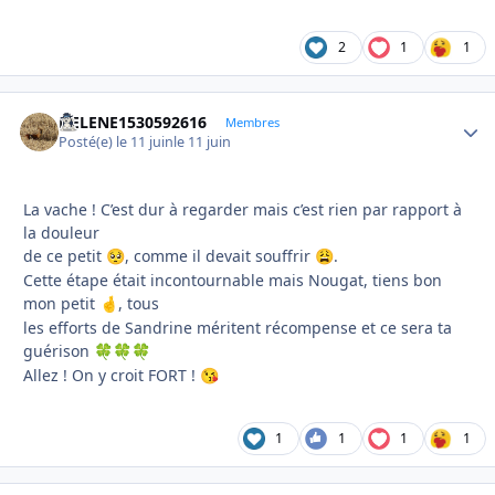
2
1
1
HELENE1530592616
Autho
Membres
Posté(e)
le 11 juin
le 11 juin
La vache ! C’est dur à regarder mais c’est rien par rapport à
la douleur
de ce petit
, comme il devait souffrir
.
🥺
😩
Cette étape était incontournable mais Nougat, tiens bon
mon petit
, tous
🤞
les efforts de Sandrine méritent récompense et ce sera ta
guérison
🍀
🍀
🍀
Allez ! On y croit FORT !
😘
1
1
1
1