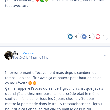
pour toi Nougat ,,
pleins de caresses ,,nous sommes
❤️
🍀
tous avec toi ,,,
4
2
1
Joe
Autho
Membres
Posté(e)
le 11 juin
le 11 juin
Impressionnant effectivement mais depuis combien de
temps il doit souffrir avec ça ce pauvre petit bout de chien,
ça me révolte
😡
😡
Ça me rappelle l'abcès dorsal de Tigrou, un chat que j'avais
quand j'étais chez mes parents, le procédé était le même
sauf qu'il fallait aller tous les 2 jours chez la véto pour
mettre la pommade dans le trou & ressaucissonner Tigrou
pour que ça tienne, en fait elle coupait le dessus du