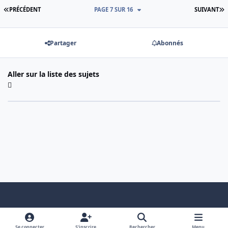
PREMIÈRE PAGE
D
PRÉCÉDENT
PAGE 7 SUR 16
SUIVANT
Partager
Abonnés
Aller sur la liste des sujets
Light Mode
Dark Mode
System Preference
f
x
a
Se connecter
S’inscrire
Rechercher
Menu