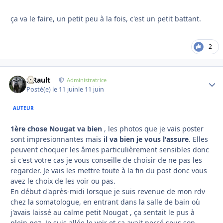
ça va le faire, un petit peu à la fois, c'est un petit battant.
2
S.Rault
Autho
Administratrice
Posté(e)
le 11 juin
le 11 juin
AUTEUR
1ère chose Nougat va bien
, les photos que je vais poster
sont impresionnantes mais
il va bien je vous l'assure
. Elles
peuvent choquer les âmes particulièrement sensibles donc
si c'est votre cas je vous conseille de choisir de ne pas les
regarder. Je vais les mettre toute à la fin du post donc vous
avez le choix de les voir ou pas.
En début d'après-midi lorsque je suis revenue de mon rdv
chez la somatologue, en entrant dans la salle de bain où
j'avais laissé au calme petit Nougat , ça sentait le pus à
plein nez. Je suis allée le voir et ça avait percé sous son