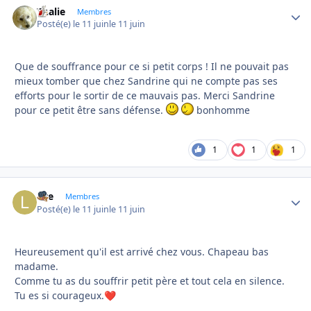
Thalie
Autho
Membres
Posté(e)
le 11 juin
le 11 juin
Que de souffrance pour ce si petit corps ! Il ne pouvait pas
mieux tomber que chez Sandrine qui ne compte pas ses
efforts pour le sortir de ce mauvais pas. Merci Sandrine
pour ce petit être sans défense.
bonhomme
1
1
1
live
Autho
Membres
Posté(e)
le 11 juin
le 11 juin
Heureusement qu'il est arrivé chez vous. Chapeau bas
madame.
Comme tu as du souffrir petit père et tout cela en silence.
Tu es si courageux.
❤️