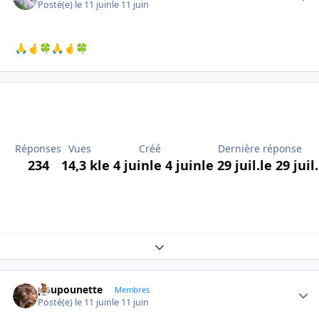
Posté(e)
le 11 juin
le 11 juin
🙏
🤞
🍀
🙏
🤞
🍀
Réponses
Vues
Créé
Dernière réponse
234
14,3 k
le 4 juin
le 4 juin
le 29 juil.
le 29 juil.
Expand topic overview
poupounette
Autho
Membres
Posté(e)
le 11 juin
le 11 juin