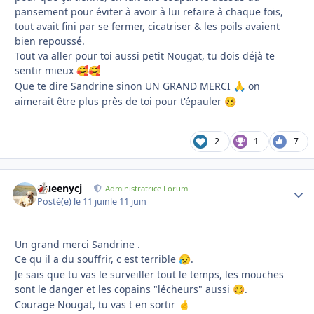
pansement pour éviter à avoir à lui refaire à chaque fois,
tout avait fini par se fermer, cicatriser & les poils avaient
bien repoussé.
Tout va aller pour toi aussi petit Nougat, tu dois déjà te
sentir mieux
🥰
🥰
Que te dire Sandrine sinon UN GRAND MERCI
on
🙏
aimerait être plus près de toi pour t'épauler
🥴
2
1
7
Queenycj
Autho
Administratrice Forum
Posté(e)
le 11 juin
le 11 juin
Un grand merci Sandrine .
Ce qu il a du souffrir, c est terrible
.
😥
Je sais que tu vas le surveiller tout le temps, les mouches
sont le danger et les copains "lécheurs" aussi
.
🥴
Courage Nougat, tu vas t en sortir
🤞