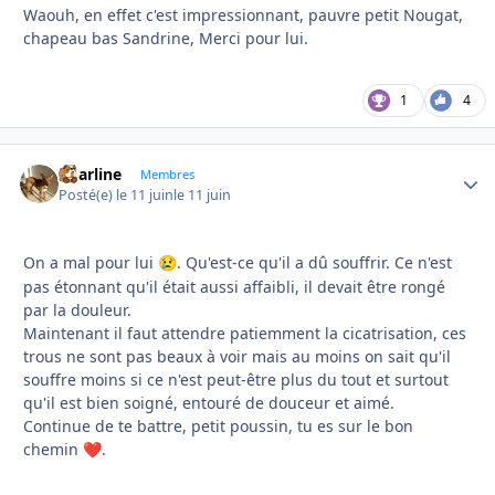
Waouh, en effet c'est impressionnant, pauvre petit Nougat,
chapeau bas Sandrine, Merci pour lui.
1
4
Charline
Autho
Membres
Posté(e)
le 11 juin
le 11 juin
On a mal pour lui
. Qu'est-ce qu'il a dû souffrir. Ce n'est
😢
pas étonnant qu'il était aussi affaibli, il devait être rongé
par la douleur.
Maintenant il faut attendre patiemment la cicatrisation, ces
trous ne sont pas beaux à voir mais au moins on sait qu'il
souffre moins si ce n'est peut-être plus du tout et surtout
qu'il est bien soigné, entouré de douceur et aimé.
Continue de te battre, petit poussin, tu es sur le bon
chemin
.
❤️