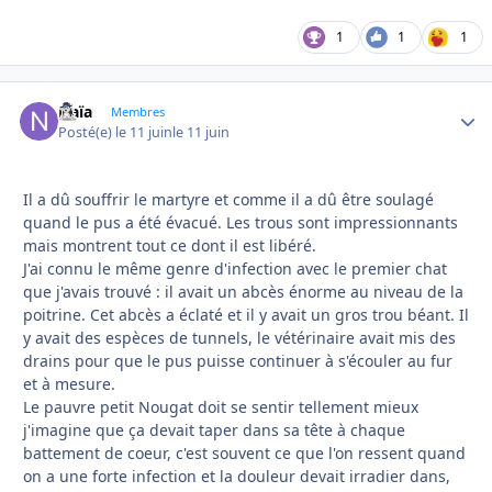
1
1
1
Naïa
Autho
Membres
Posté(e)
le 11 juin
le 11 juin
Il a dû souffrir le martyre et comme il a dû être soulagé
quand le pus a été évacué. Les trous sont impressionnants
mais montrent tout ce dont il est libéré.
J'ai connu le même genre d'infection avec le premier chat
que j'avais trouvé : il avait un abcès énorme au niveau de la
poitrine. Cet abcès a éclaté et il y avait un gros trou béant. Il
y avait des espèces de tunnels, le vétérinaire avait mis des
drains pour que le pus puisse continuer à s'écouler au fur
et à mesure.
Le pauvre petit Nougat doit se sentir tellement mieux
j'imagine que ça devait taper dans sa tête à chaque
battement de coeur, c'est souvent ce que l'on ressent quand
on a une forte infection et la douleur devait irradier dans,