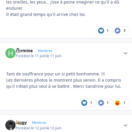
les oreilles, les yeux... j'ose à peine imaginer ce qu'il a dû
endurer.
Il était grand temps qu'il arrive chez toi.
1
3
hermine
Autho
Membres
Posté(e)
le 11 juin
le 11 juin
Tant de souffrance pour un si petit bonhomme. !!!
Les dernières photos le montrent plus serein. Il a compris
qu'il n'était plus seul à se battre . Merci Sandrine pour lui.
1
1
1
Ziggy
Autho
Membres
Posté(e)
le 12 juin
le 12 juin