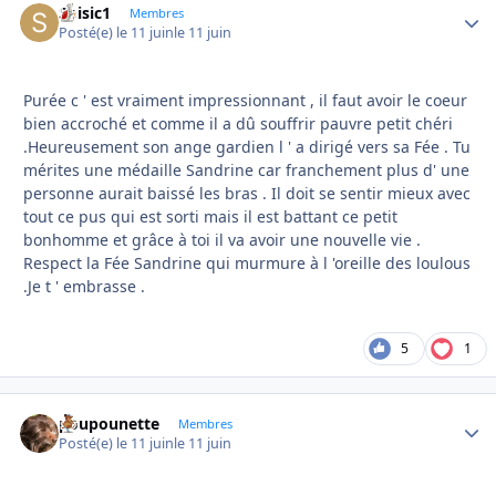
Soisic1
Autho
Membres
Posté(e)
le 11 juin
le 11 juin
Purée c ' est vraiment impressionnant , il faut avoir le coeur
bien accroché et comme il a dû souffrir pauvre petit chéri
.Heureusement son ange gardien l ' a dirigé vers sa Fée . Tu
mérites une médaille Sandrine car franchement plus d' une
personne aurait baissé les bras . Il doit se sentir mieux avec
tout ce pus qui est sorti mais il est battant ce petit
bonhomme et grâce à toi il va avoir une nouvelle vie .
Respect la Fée Sandrine qui murmure à l 'oreille des loulous
.Je t ' embrasse .
5
1
poupounette
Autho
Membres
Posté(e)
le 11 juin
le 11 juin