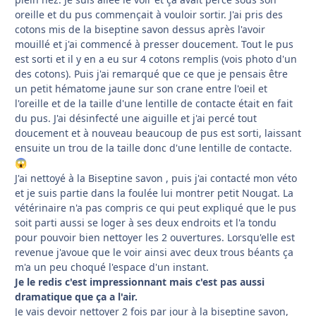
oreille et du pus commençait à vouloir sortir. J'ai pris des
cotons mis de la biseptine savon dessus après l'avoir
mouillé et j'ai commencé à presser doucement. Tout le pus
est sorti et il y en a eu sur 4 cotons remplis (vois photo d'un
des cotons). Puis j'ai remarqué que ce que je pensais être
un petit hématome jaune sur son crane entre l'oeil et
l'oreille et de la taille d'une lentille de contacte était en fait
du pus. J'ai désinfecté une aiguille et j'ai percé tout
doucement et à nouveau beaucoup de pus est sorti, laissant
ensuite un trou de la taille donc d'une lentille de contacte.
😱
J'ai nettoyé à la Biseptine savon , puis j'ai contacté mon véto
et je suis partie dans la foulée lui montrer petit Nougat. La
vétérinaire n'a pas compris ce qui peut expliqué que le pus
soit parti aussi se loger à ses deux endroits et l'a tondu
pour pouvoir bien nettoyer les 2 ouvertures. Lorsqu'elle est
revenue j'avoue que le voir ainsi avec deux trous béants ça
m'a un peu choqué l'espace d'un instant.
Je le redis c'est impressionnant mais c'est pas aussi
dramatique que ça a l'air.
Je vais devoir nettoyer 2 fois par jour à la biseptine savon,