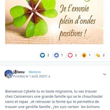
2
1
2
1
2
felixou
Autho
Membres
Posté(e)
le 1 août 2025
1 a
Bienvenue Cybelle tu es toute mignonne, tu vas trouver
chez Caniseniors une grande famille qui va te chouchouter
soins et repas ,et retrouver la forme qui te permettra de
trouver une gentille famille , j'en suis certain les bichons