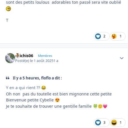
sont des petits loulous adorables ton passé sera vite oublié
T
2
1
chichis06
Autho
Membres
Posté(e)
le 1 août 2025
1 a
Il y a 5 heures, floflo a dit :
Y en a qui rient ??
😂
Oh non pas du toutelle est bien mignonne cette petite
Bienvenue petite Cybelle
😍
Je te souhaite de trouver une gentille famille
🍀
🙂
💗
3
1