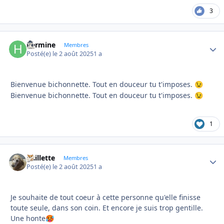
3
hermine
Autho
Membres
Posté(e)
le 2 août 2025
1 a
Bienvenue bichonnette. Tout en douceur tu t'imposes.
😉
Bienvenue bichonnette. Tout en douceur tu t'imposes.
😉
1
gaillette
Autho
Membres
Posté(e)
le 2 août 2025
1 a
Je souhaite de tout coeur à cette personne qu'elle finisse
toute seule, dans son coin. Et encore je suis trop gentille.
Une honte
🥵