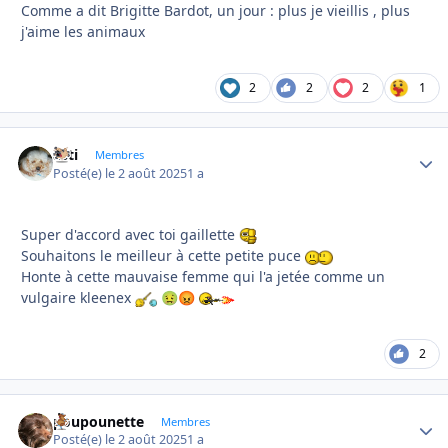
Comme a dit Brigitte Bardot, un jour : plus je vieillis , plus
j'aime les animaux
2
2
2
1
asti
Autho
Membres
Posté(e)
le 2 août 2025
1 a
Super d'accord avec toi gaillette
Souhaitons le meilleur à cette petite puce
Honte à cette mauvaise femme qui l'a jetée comme un
vulgaire kleenex
🤢
😡
2
poupounette
Autho
Membres
Posté(e)
le 2 août 2025
1 a