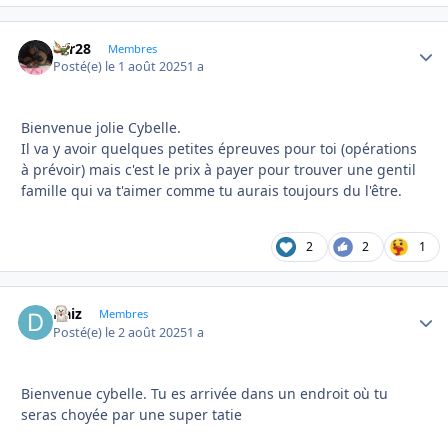
frfr28
Autho
Membres
Posté(e)
le 1 août 2025
1 a
Bienvenue jolie Cybelle.
Il va y avoir quelques petites épreuves pour toi (opérations
à prévoir) mais c'est le prix à payer pour trouver une gentil
famille qui va t'aimer comme tu aurais toujours du l'être.
2
2
1
Daiz
Autho
Membres
Posté(e)
le 2 août 2025
1 a
Bienvenue cybelle. Tu es arrivée dans un endroit où tu
seras choyée par une super tatie