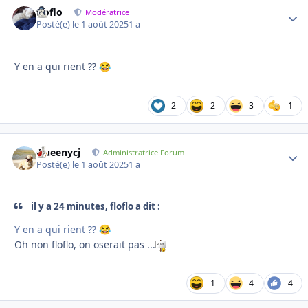
floflo
Autho
Modératrice
Posté(e)
le 1 août 2025
1 a
Y en a qui rient ??
😂
2
2
3
1
Queenycj
Autho
Administratrice Forum
Posté(e)
le 1 août 2025
1 a
il y a 24 minutes, floflo a dit :
Y en a qui rient ??
😂
Oh non floflo, on oserait pas ...
1
4
4