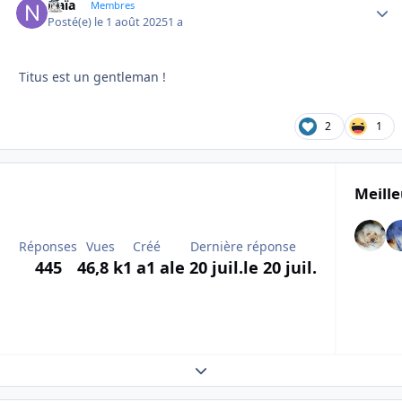
Naïa
Autho
Membres
Posté(e)
le 1 août 2025
1 a
Titus est un gentleman !
2
1
Meille
Réponses
Vues
Créé
Dernière réponse
445
46,8 k
1 a
1 a
le 20 juil.
le 20 juil.
Expand topic overview