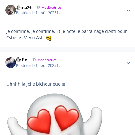
Anna76
Autho
Modératrice
Posté(e)
le 1 août 2025
1 a
Je confirme, je confirme. Et je note le parrainage d'Asti pour
Cybelle. Merci Asti.
floflo
Autho
Modératrice
Posté(e)
le 1 août 2025
1 a
Ohhhh la jolie bichounette !!!