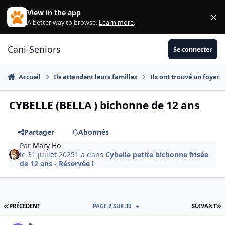
Aller au contenu
View in the app
×
Di
A better way to browse.
Learn more
.
Cani-Seniors
Se connecter
Accueil
Ils attendent leurs familles
Ils ont trouvé un foyer
CYBELLE (BELLA ) bichonne de 12 ans
Partager
Abonnés
Par
Mary Ho
le 31 juillet 2025
1 a
dans
Cybelle petite bichonne frisée
de 12 ans - Réservée !
PREMIÈRE PAGE
D
PRÉCÉDENT
PAGE 2 SUR 30
SUIVANT