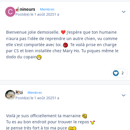
caninours
Autho
Membres
Posté(e)
le 1 août 2025
1 a
Bienvenue jolie demoiselle.
J'espère que ton humaine
❤️
n'aura pas l'idée de reprendre un autre chien, vu comme
elle s'est comportée avec toi.
Te voilà prise en charge
par CS et bien installée chez Mary Ho. Tu piques même le
dodo du copain
2
asti
Autho
Membres
Posté(e)
le 1 août 2025
1 a
Voilà je suis officiellement ta marraine
Tu es au bon endroit pour trouver le repos
Je pense très fort à toi ma puce