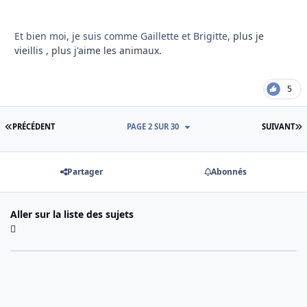
Et bien moi, je suis comme Gaillette et Brigitte,
plus je
vieillis , plus j'aime les animaux.
5
PREMIÈRE PAGE
D
PRÉCÉDENT
PAGE 2 SUR 30
SUIVANT
Partager
Abonnés
Aller sur la liste des sujets