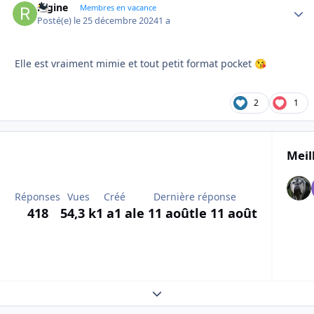
regine
Autho
Membres en vacance
Posté(e)
le 25 décembre 2024
1 a
Elle est vraiment mimie et tout petit format pocket
😘
2
1
Meil
Réponses
Vues
Créé
Dernière réponse
418
54,3 k
1 a
1 a
le 11 août
le 11 août
Expand topic overview