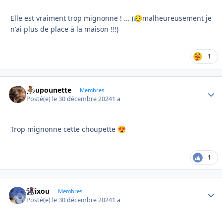
Elle est vraiment trop mignonne ! ... (
malheureusement je
😥
n'ai plus de place à la maison !!!)
1
poupounette
Autho
Membres
Posté(e)
le 30 décembre 2024
1 a
Trop mignonne cette choupette
😍
1
felixou
Autho
Membres
Posté(e)
le 30 décembre 2024
1 a