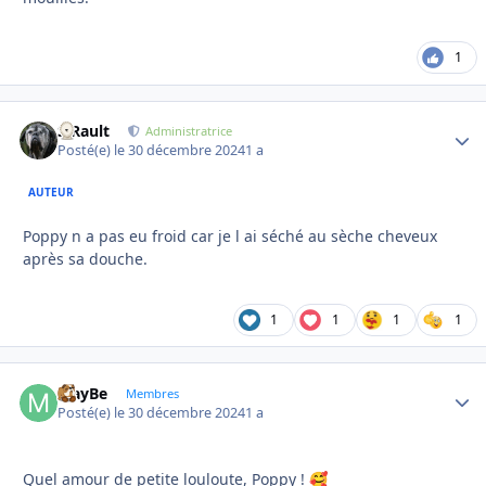
1
S.Rault
Autho
Administratrice
Posté(e)
le 30 décembre 2024
1 a
AUTEUR
Poppy n a pas eu froid car je l ai séché au sèche cheveux
après sa douche.
1
1
1
1
MayBe
Autho
Membres
Posté(e)
le 30 décembre 2024
1 a
Quel amour de petite louloute, Poppy !
🥰