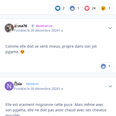
2
1
24
1
Anna76
Autho
Modératrice
Posté(e)
le 30 décembre 2024
1 a
Comme elle doit se senti mieux, propre dans son joli
pyjama.
😍
1
Naïa
Autho
Membres
Posté(e)
le 30 décembre 2024
1 a
Elle est vraiment mignonne cette puce. Mais même avec
son pyjama, elle ne doit pas avoir chaud avec ses cheveux
mouillés.