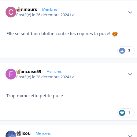
caninours
Autho
Membres
Posté(e)
le 26 décembre 2024
1 a
Elle se sent bien blottie contre les copines la puce!
3
Francoise59
Autho
Membres
Posté(e)
le 28 décembre 2024
1 a
Trop mimi cette petite puce
1
felixou
Autho
Membres