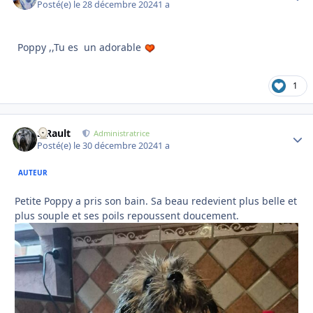
Posté(e)
le 28 décembre 2024
1 a
Poppy ,,Tu es un adorable
1
S.Rault
Autho
Administratrice
Posté(e)
le 30 décembre 2024
1 a
AUTEUR
Petite Poppy a pris son bain. Sa beau redevient plus belle et
plus souple et ses poils repoussent doucement.