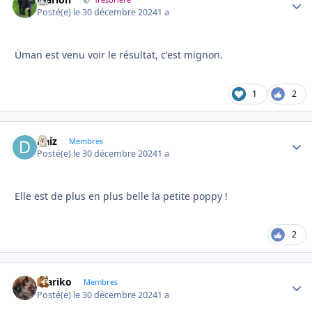
Autho
Posté(e)
le 30 décembre 2024
1 a
Üman est venu voir le résultat, c'est mignon.
1
2
Daiz
Autho
Membres
Posté(e)
le 30 décembre 2024
1 a
Elle est de plus en plus belle la petite poppy !
2
mariko
Autho
Membres
Posté(e)
le 30 décembre 2024
1 a