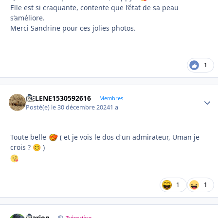
Elle est si craquante, contente que l’état de sa peau
s’améliore.
Merci Sandrine pour ces jolies photos.
1
HELENE1530592616
Autho
Membres
Posté(e)
le 30 décembre 2024
1 a
Toute belle
( et je vois le dos d'un admirateur, Uman je
crois ?
)
😊
1
1
Marion
Trésorière