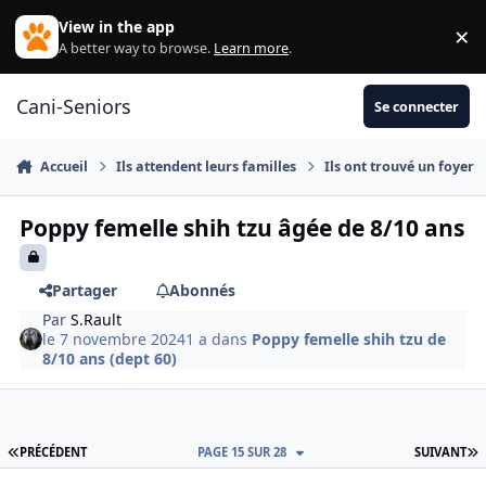
Aller au contenu
View in the app
×
Di
A better way to browse.
Learn more
.
Cani-Seniors
Se connecter
Accueil
Ils attendent leurs familles
Ils ont trouvé un foyer
Poppy femelle shih tzu âgée de 8/10 ans
Partager
Abonnés
Par
S.Rault
le 7 novembre 2024
1 a
dans
Poppy femelle shih tzu de
8/10 ans (dept 60)
PREMIÈRE PAGE
D
PRÉCÉDENT
PAGE 15 SUR 28
SUIVANT