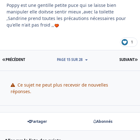
Poppy est une gentille petite puce qui se laisse bien
manipuler elle doitvse sentir mieux ,avec la toilette
,Sandrine prend toutes les précautions nécessaires pour
qu'elle n'ait pas froid ,,
1
PREMIÈRE PAGE
D
PRÉCÉDENT
PAGE 15 SUR 28
SUIVANT
Ce sujet ne peut plus recevoir de nouvelles
réponses.
Partager
Abonnés