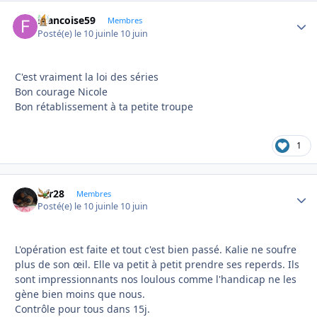
Francoise59
Autho
Membres
Posté(e)
le 10 juin
le 10 juin
C'est vraiment la loi des séries
Bon courage Nicole
Bon rétablissement à ta petite troupe
1
frfr28
Autho
Membres
Posté(e)
le 10 juin
le 10 juin
L'opération est faite et tout c'est bien passé. Kalie ne soufre
plus de son œil. Elle va petit à petit prendre ses reperds. Ils
sont impressionnants nos loulous comme l'handicap ne les
gène bien moins que nous.
Contrôle pour tous dans 15j.