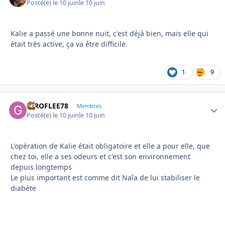
Posté(e)
le 10 juin
le 10 juin
Kalie a passé une bonne nuit, c'est déjà bien, mais elle qui
était très active, ça va être difficile.
1
9
GIROFLEE78
Autho
Membres
Posté(e)
le 10 juin
le 10 juin
L'opération de Kalie était obligatoire et elle a pour elle, que
chez toi, elle a ses odeurs et c'est son environnement
depuis longtemps
Le plus important est comme dit Naîa de lui stabiliser le
diabète