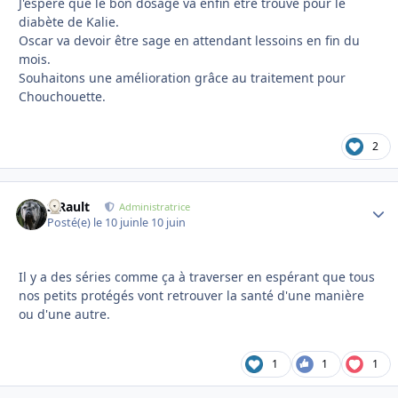
J'espère que le bon dosage va enfin être trouvé pour le
diabète de Kalie.
Oscar va devoir être sage en attendant lessoins en fin du
mois.
Souhaitons une amélioration grâce au traitement pour
Chouchouette.
2
S.Rault
Autho
Administratrice
Posté(e)
le 10 juin
le 10 juin
Il y a des séries comme ça à traverser en espérant que tous
nos petits protégés vont retrouver la santé d'une manière
ou d'une autre.
1
1
1