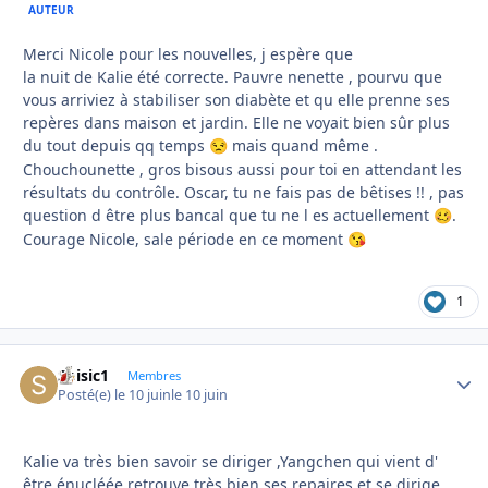
AUTEUR
Merci Nicole pour les nouvelles, j espère que
la nuit de Kalie été correcte. Pauvre nenette , pourvu que
vous arriviez à stabiliser son diabète et qu elle prenne ses
repères dans maison et jardin. Elle ne voyait bien sûr plus
du tout depuis qq temps
mais quand même .
😒
Chouchounette , gros bisous aussi pour toi en attendant les
résultats du contrôle. Oscar, tu ne fais pas de bêtises !! , pas
question d être plus bancal que tu ne l es actuellement
.
🥴
Courage Nicole, sale période en ce moment
😘
1
Soisic1
Autho
Membres
Posté(e)
le 10 juin
le 10 juin
Kalie va très bien savoir se diriger ,Yangchen qui vient d'
être énucléée retrouve très bien ses repaires et se dirige