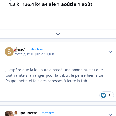
1,3 k
136,4 k
4 a
4 a
le 1 août
le 1 août
Expand topic overview
Soisic1
Autho
Membres
Posté(e)
le 10 juin
le 10 juin
J ' espère que la louloute a passé une bonne nuit et que
tout va vite s' arranger pour la tribu . Je pense bien à toi
Poupounette et fais des caresses à toute la tribu .
1
poupounette
Autho
Membres