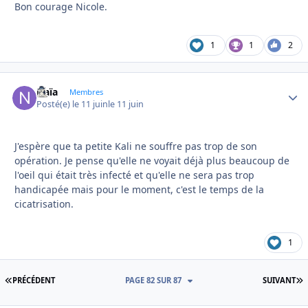
Bon courage Nicole.
1
1
2
Naïa
Autho
Membres
Posté(e)
le 11 juin
le 11 juin
J'espère que ta petite Kali ne souffre pas trop de son
opération. Je pense qu'elle ne voyait déjà plus beaucoup de
l'oeil qui était très infecté et qu'elle ne sera pas trop
handicapée mais pour le moment, c'est le temps de la
cicatrisation.
1
PREMIÈRE PAGE
D
PRÉCÉDENT
PAGE 82 SUR 87
SUIVANT