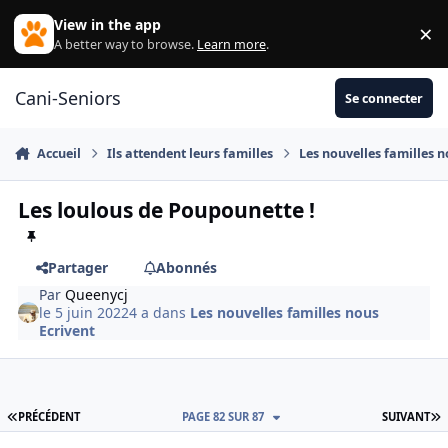
Aller au contenu
View in the app
×
Di
A better way to browse.
Learn more
.
Cani-Seniors
Se connecter
Accueil
Ils attendent leurs familles
Les nouvelles familles n
Les loulous de Poupounette !
Partager
Abonnés
Par
Queenycj
le 5 juin 2022
4 a
dans
Les nouvelles familles nous
Ecrivent
PREMIÈRE PAGE
D
PRÉCÉDENT
PAGE 82 SUR 87
SUIVANT