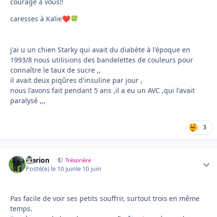
courage à vous!!
caresses à Kalie
❤️
🍀
j'ai u un chien Starky qui avait du diabète à l'époque en
1993/8 nous utilisions des bandelettes de couleurs pour
connaître le taux de sucre ,,
il avait deux piqûres d'insuline par jour ,
nous l'avons fait pendant 5 ans ,il a eu un AVC ,qui l'avait
paralysé ,,,
3
Marion
Autho
Trésorière
Posté(e)
le 10 juin
le 10 juin
Pas facile de voir ses petits souffrir, surtout trois en même
temps.