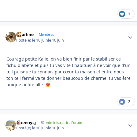
1
Charline
Autho
Membres
Posté(e)
le 10 juin
le 10 juin
Courage petite Kalie, on va bien finir par le stabiliser ce
fichu diabète et puis tu vas vite t'habituer à ne voir que d'un
œil puisque tu connais par cœur ta maison et entre nous
ton œil fermé va te donner beaucoup de charme, tu vas être
unique petite fille.
😍
2
Queenycj
Autho
Administratrice Forum
Posté(e)
le 10 juin
le 10 juin