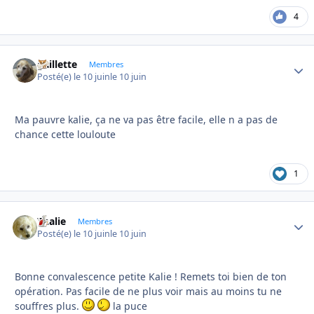
4
gaillette
Autho
Membres
Posté(e)
le 10 juin
le 10 juin
Ma pauvre kalie, ça ne va pas être facile, elle n a pas de
chance cette louloute
1
Thalie
Autho
Membres
Posté(e)
le 10 juin
le 10 juin
Bonne convalescence petite Kalie ! Remets toi bien de ton
opération. Pas facile de ne plus voir mais au moins tu ne
souffres plus.
la puce