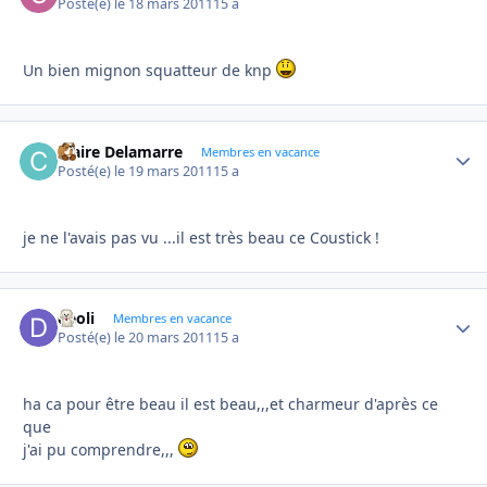
Posté(e)
le 18 mars 2011
15 a
Un bien mignon squatteur de knp
Claire Delamarre
Autho
Membres en vacance
Posté(e)
le 19 mars 2011
15 a
je ne l'avais pas vu ...il est très beau ce Coustick !
deoli
Autho
Membres en vacance
Posté(e)
le 20 mars 2011
15 a
ha ca pour être beau il est beau,,,et charmeur d'après ce
que
j'ai pu comprendre,,,