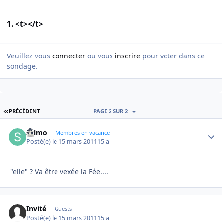
1. <t></t>
Veuillez vous
connecter
ou vous
inscrire
pour voter dans ce
sondage.
PREMIÈRE PAGE
PRÉCÉDENT
PAGE 2 SUR 2
sylmo
Autho
Membres en vacance
Posté(e)
le 15 mars 2011
15 a
"elle" ? Va être vexée la Fée....
Invité
Guests
Posté(e)
le 15 mars 2011
15 a