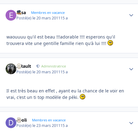
Elisa
Autho
Membres en vacance
Posté(e)
le 20 mars 2011
15 a
waouuuu qu'il est beau !!!adorable !!!! esperons qu'il
trouvera vite une gentille famille rien qu'à lui !!!!
S.Rault
Autho
Administratrice
Posté(e)
le 20 mars 2011
15 a
Il est très beau en effet , ayant eu la chance de le voir en
vrai, c'est un ti top modèle de péki.
deoli
Autho
Membres en vacance
Posté(e)
le 23 mars 2011
15 a