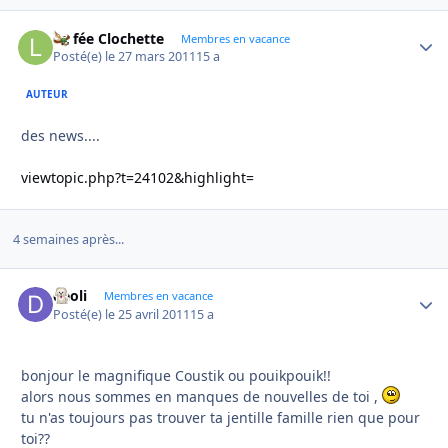
La fée Clochette
Autho
Membres en vacance
Posté(e)
le 27 mars 2011
15 a
AUTEUR
des news....
viewtopic.php?t=24102&highlight=
4 semaines après...
deoli
Autho
Membres en vacance
Posté(e)
le 25 avril 2011
15 a
bonjour le magnifique Coustik ou pouikpouik!!
alors nous sommes en manques de nouvelles de toi ,
tu n'as toujours pas trouver ta jentille famille rien que pour
toi??