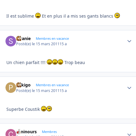
Il est sublime
Et en plus il a mis ses gants blancs
swanie
Autho
Membres en vacance
Posté(e)
le 15 mars 2011
15 a
Un chien parfait !!!!
Trop beau
pekigo
Autho
Membres en vacance
Posté(e)
le 15 mars 2011
15 a
Superbe Coustik
caninours
Autho
Membres