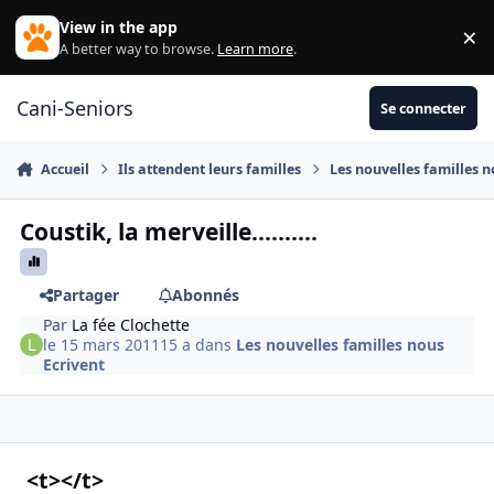
Aller au contenu
View in the app
×
Di
A better way to browse.
Learn more
.
Cani-Seniors
Se connecter
Accueil
Ils attendent leurs familles
Les nouvelles familles n
Coustik, la merveille..........
Partager
Abonnés
Par
La fée Clochette
le 15 mars 2011
15 a
dans
Les nouvelles familles nous
Ecrivent
<t></t>