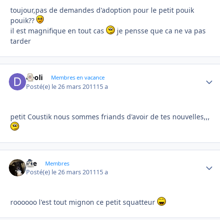
toujour,pas de demandes d'adoption pour le petit pouik
pouik??
il est magnifique en tout cas
je pensse que ca ne va pas
tarder
deoli
Autho
Membres en vacance
Posté(e)
le 26 mars 2011
15 a
petit Coustik nous sommes friands d'avoir de tes nouvelles,,,
Joe
Autho
Membres
Posté(e)
le 26 mars 2011
15 a
roooooo l'est tout mignon ce petit squatteur