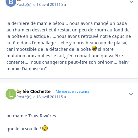
Posté(e)
le 18 avril 2011
15 a
la derniére de mamie pétou... nous avons mangé un baba
au rhum en dessert et il restait un peu de rhum au fond de
la boîte en plastique .....nous avons retrouvé notre capucine
la tête dans l'emballage... elle y a pris beaucoup de plaisir,
car impossible de la détacher de la boîte
si notre
mutation aux antilles se fait, j'en connait une qui va être
contente.... nous changerons peut-être son prénom... hein"
mamie Damoiseau"
La fée Clochette
Autho
Membres en vacance
Posté(e)
le 18 avril 2011
15 a
ou mamie Trois-Rivières .....
quelle arsouille !