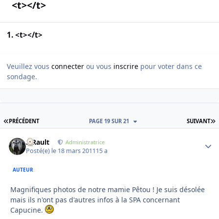
<t></t>
1. <t></t>
Veuillez vous
connecter
ou vous
inscrire
pour voter dans ce
sondage.
PREMIÈRE PAGE
D
PRÉCÉDENT
PAGE 19 SUR 21
SUIVANT
S.Rault
Autho
Administratrice
Posté(e)
le 18 mars 2011
15 a
AUTEUR
Magnifiques photos de notre mamie Pêtou ! Je suis désolée
mais ils n'ont pas d'autres infos à la SPA concernant
Capucine.