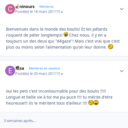
caninours
Autho
Membres
Posté(e)
le 18 mars 2011
15 a
Bienvenues dans le monde des boulis! Et les pétards
risquent de péter longtemps!
Chez nous, il y en a
toujours un des deux qui "dégaze"! Mais c'est vrai que c'est
plus ou moins selon l'alimentation qu'on leur donne.
Elisa
Autho
Membres en vacance
Posté(e)
le 20 mars 2011
15 a
oui les pets c'est incontournable pour des boulis !!!!!
Longue et belle vie à toi ma pu-puce !!!! tu mérite d'etre
heureuse!!! ils le méritent tous d'ailleur !!!!
3 semaines après...