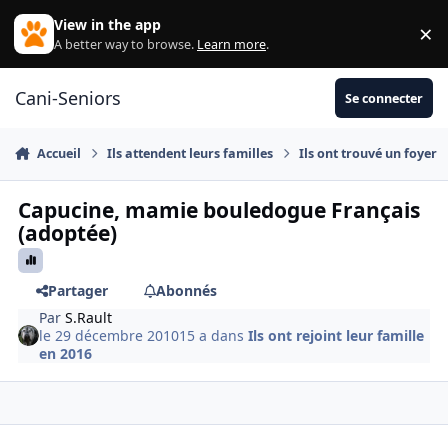
Aller au contenu
View in the app
×
Di
A better way to browse.
Learn more
.
Cani-Seniors
Se connecter
Accueil
Ils attendent leurs familles
Ils ont trouvé un foyer
Capucine, mamie bouledogue Français
(adoptée)
Partager
Abonnés
Par
S.Rault
le 29 décembre 2010
15 a
dans
Ils ont rejoint leur famille
en 2016