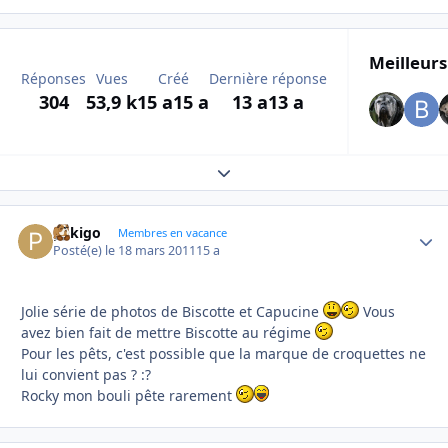
Meilleurs
Réponses
Vues
Créé
Dernière réponse
304
53,9 k
15 a
15 a
13 a
13 a
Expand topic overview
pekigo
Autho
Membres en vacance
Posté(e)
le 18 mars 2011
15 a
Jolie série de photos de Biscotte et Capucine
Vous
avez bien fait de mettre Biscotte au régime
Pour les pêts, c'est possible que la marque de croquettes ne
lui convient pas ? :?
Rocky mon bouli pête rarement