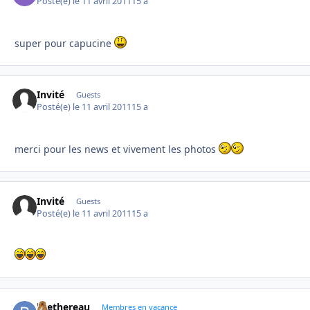
Posté(e)
le 11 avril 2011
15 a
super pour capucine
Invité
Guests
Posté(e)
le 11 avril 2011
15 a
merci pour les news et vivement les photos
Invité
Guests
Posté(e)
le 11 avril 2011
15 a
brethereau
Autho
Membres en vacance