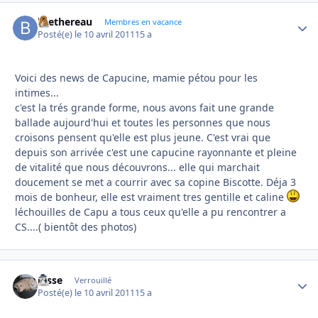
brethereau
Autho
Membres en vacance
Posté(e)
le 10 avril 2011
15 a
Voici des news de Capucine, mamie pétou pour les
intimes...
c'est la trés grande forme, nous avons fait une grande
ballade aujourd'hui et toutes les personnes que nous
croisons pensent qu'elle est plus jeune. C'est vrai que
depuis son arrivée c'est une capucine rayonnante et pleine
de vitalité que nous découvrons... elle qui marchait
doucement se met a courrir avec sa copine Biscotte. Déja 3
mois de bonheur, elle est vraiment tres gentille et caline
léchouilles de Capu a tous ceux qu'elle a pu rencontrer a
CS....( bientôt des photos)
josse
Autho
Verrouillé
Posté(e)
le 10 avril 2011
15 a