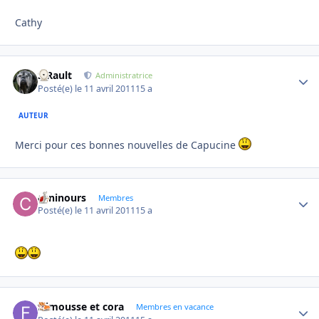
Cathy
S.Rault
Autho
Administratrice
Posté(e)
le 11 avril 2011
15 a
AUTEUR
Merci pour ces bonnes nouvelles de Capucine
caninours
Autho
Membres
Posté(e)
le 11 avril 2011
15 a
frimousse et cora
Autho
Membres en vacance