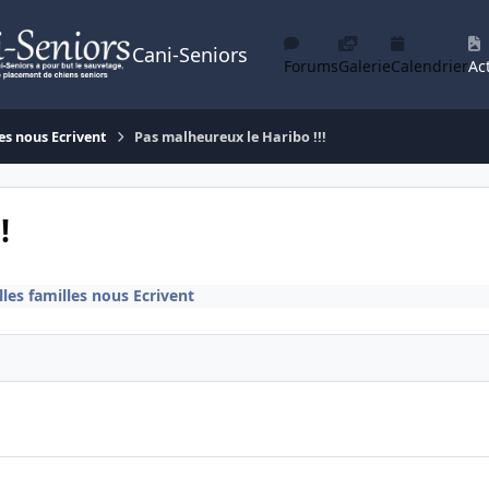
Cani-Seniors
Forums
Galerie
Calendrier
Act
es nous Ecrivent
Pas malheureux le Haribo !!!
!
les familles nous Ecrivent