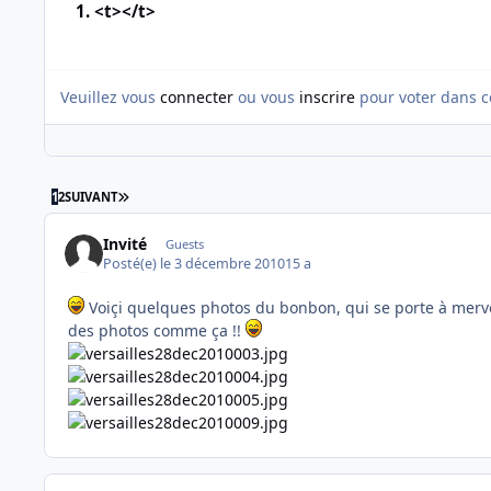
1. <t></t>
Veuillez vous
connecter
ou vous
inscrire
pour voter dans c
DERNIÈRE PAGE
1
2
SUIVANT
Invité
Guests
Posté(e)
le 3 décembre 2010
15 a
Voiçi quelques photos du bonbon, qui se porte à merveil
des photos comme ça !!