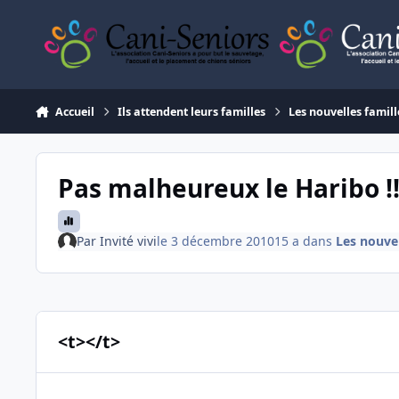
Aller au contenu
Accueil
Ils attendent leurs familles
Les nouvelles famill
Pas malheureux le Haribo !!
Par
Invité vivi
le 3 décembre 2010
15 a
dans
Les nouvel
<t></t>