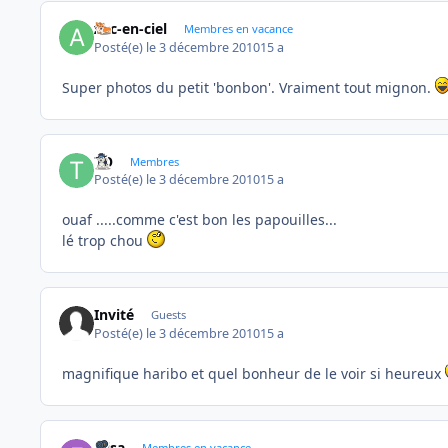
Arc-en-ciel
Membres en vacance
Posté(e)
le 3 décembre 2010
15 a
Super photos du petit 'bonbon'. Vraiment tout mignon.
TO
Membres
Posté(e)
le 3 décembre 2010
15 a
ouaf .....comme c'est bon les papouilles...
lé trop chou
Invité
Guests
Posté(e)
le 3 décembre 2010
15 a
magnifique haribo et quel bonheur de le voir si heureux
Elisa
Membres en vacance