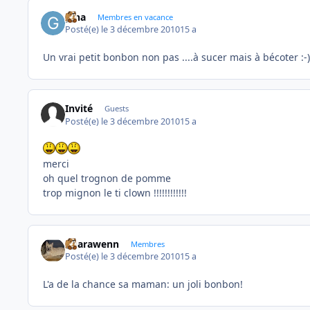
gina
Membres en vacance
Posté(e)
le 3 décembre 2010
15 a
Un vrai petit bonbon non pas ....à sucer mais à bécoter :-)
Invité
Guests
Posté(e)
le 3 décembre 2010
15 a
merci
oh quel trognon de pomme
trop mignon le ti clown !!!!!!!!!!!!
unarawenn
Membres
Posté(e)
le 3 décembre 2010
15 a
L'a de la chance sa maman: un joli bonbon!