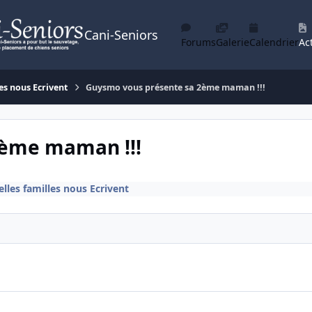
Cani-Seniors
Forums
Galerie
Calendrier
Act
es nous Ecrivent
Guysmo vous présente sa 2ème maman !!!
2ème maman !!!
lles familles nous Ecrivent