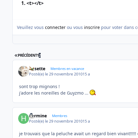
1. <t></t>
Veuillez vous
connecter
ou vous
inscrire
pour voter dans c
PREMIÈRE PAGE
PRÉCÉDENT
1
2
Rosette
Membres en vacance
Posté(e)
le 29 novembre 2010
15 a
sont trop mignons !
j'adore les noreilles de Guyzmo ...
hermine
Membres
Posté(e)
le 29 novembre 2010
15 a
je trouvais que la peluche avait un regard bien vivant!!!!