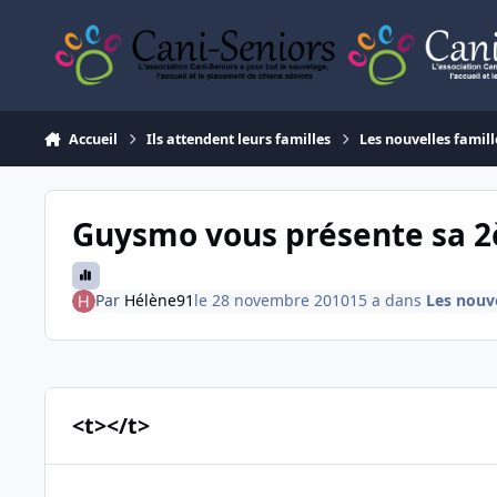
Aller au contenu
Accueil
Ils attendent leurs familles
Les nouvelles famill
Guysmo vous présente sa 
Par
Hélène91
le 28 novembre 2010
15 a
dans
Les nouve
<t></t>