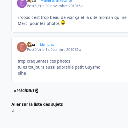
Elisa
Membres en vacance
Posté(e)
le 30 novembre 2010
15 a
rroooo c'est trop beau de voir ça et la dite moman qui ne
Merci pour les photos
elha
Membres
Posté(e)
le 1 décembre 2010
15 a
trop craquantes ces photos
tu es toujours aussi adorable petit Guysmo
elha
PREMIÈRE PAGE
PRÉCÉDENT
1
2
Aller sur la liste des sujets