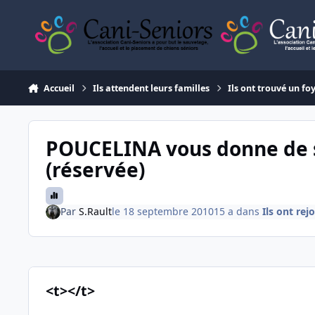
Aller au contenu
Accueil
Ils attendent leurs familles
Ils ont trouvé un fo
POUCELINA vous donne de se
(réservée)
Par
S.Rault
le 18 septembre 2010
15 a
dans
Ils ont rej
<t></t>