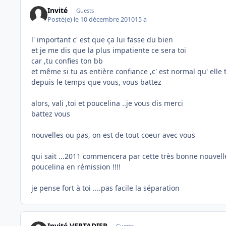
Invité
Guests
Posté(e)
le 10 décembre 2010
15 a
l' important c' est que ça lui fasse du bien
et je me dis que la plus impatiente ce sera toi
car ,tu confies ton bb
et même si tu as entière confiance ,c' est normal qu' ell
depuis le temps que vous, vous battez
alors, vali ,toi et poucelina ..je vous dis merci
battez vous
nouvelles ou pas, on est de tout coeur avec vous
qui sait ...2011 commencera par cette très bonne nouvell
poucelina en rémission !!!!
je pense fort à toi ....pas facile la séparation
Invité VERTADIER
Guests