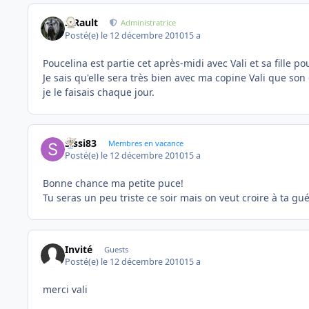
S.Rault
Administratrice
Posté(e)
le 12 décembre 2010
15 a
Poucelina est partie cet après-midi avec Vali et sa fille po
Je sais qu'elle sera très bien avec ma copine Vali que son
je le faisais chaque jour.
Sissi83
Membres en vacance
Posté(e)
le 12 décembre 2010
15 a
Bonne chance ma petite puce!
Tu seras un peu triste ce soir mais on veut croire à ta g
Invité
Guests
Posté(e)
le 12 décembre 2010
15 a
merci vali