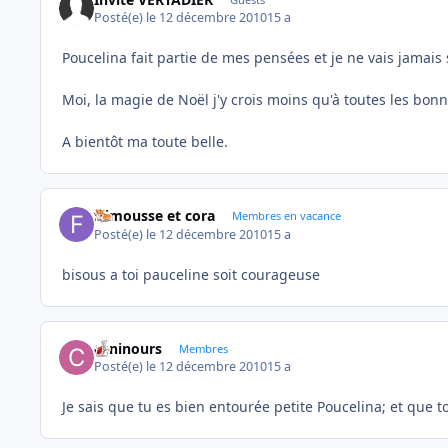
Posté(e)
le 12 décembre 2010
15 a
Poucelina fait partie de mes pensées et je ne vais jamais su
Moi, la magie de Noël j'y crois moins qu'à toutes les bon
A bientôt ma toute belle.
frimousse et cora
Membres en vacance
Posté(e)
le 12 décembre 2010
15 a
bisous a toi pauceline soit courageuse
caninours
Membres
Posté(e)
le 12 décembre 2010
15 a
Je sais que tu es bien entourée petite Poucelina; et que to