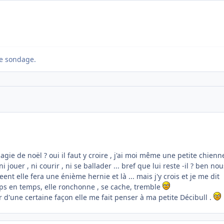
e sondage.
a magie de noël ? oui il faut y croire , j'ai moi même une petite chienn
 jouer , ni courir , ni se ballader ... bref que lui reste -il ? ben nou
nt elle fera une énième hernie et là ... mais j'y crois et je me dit
mps en temps, elle ronchonne , se cache, tremble
r d'une certaine façon elle me fait penser à ma petite Décibull .