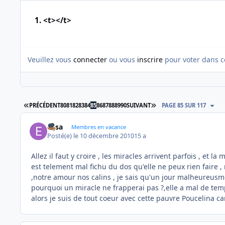
1. <t></t>
Veuillez vous
connecter
ou vous
inscrire
pour voter dans c
PREMIÈRE PAGE
DERNIÈRE PAGE
PRÉCÉDENT
80
81
82
83
84
85
86
87
88
89
90
SUIVANT
PAGE 85 SUR 117
Elisa
Membres en vacance
Posté(e)
le 10 décembre 2010
15 a
Allez il faut y croire , les miracles arrivent parfois , et l
est telement mal fichu du dos qu'elle ne peux rien faire , ni
,notre amour nos calins , je sais qu'un jour malheureusmee
pourquoi un miracle ne frapperai pas ?,elle a mal de te
alors je suis de tout coeur avec cette pauvre Poucelina ca