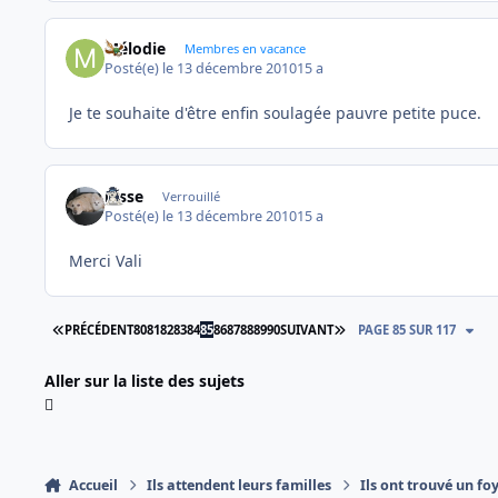
Mélodie
Membres en vacance
Posté(e)
le 13 décembre 2010
15 a
Je te souhaite d'être enfin soulagée pauvre petite puce.
josse
Verrouillé
Posté(e)
le 13 décembre 2010
15 a
Merci Vali
PREMIÈRE PAGE
DERNIÈRE PAGE
PRÉCÉDENT
80
81
82
83
84
85
86
87
88
89
90
SUIVANT
PAGE 85 SUR 117
Aller sur la liste des sujets
Accueil
Ils attendent leurs familles
Ils ont trouvé un fo