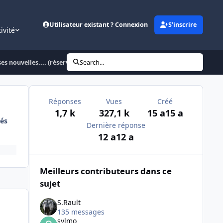
Utilisateur existant ? Connexion
S’inscrire
ivité
 nouvelles.... (réservée)
Search...
Réponses
Vues
Créé
1,7 k
327,1 k
15 a
15 a
és
Dernière réponse
12 a
12 a
Meilleurs contributeurs dans ce
sujet
S.Rault
135 messages
sylmo