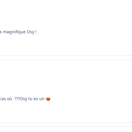
es magnifique Osy !
 cas où ???Osy tu es un