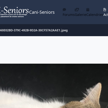
Cani-Seniors
Forums
Galerie
Calendrier
Act
060E02BD-379C-492B-9D2A-30CF57A2AAE1.jpeg