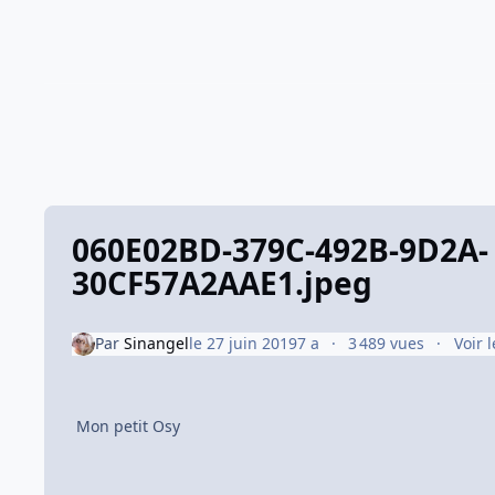
060E02BD-379C-492B-9D2A-
30CF57A2AAE1.jpeg
Par
Sinangel
le 27 juin 2019
7 a
3 489 vues
Voir 
Mon petit Osy