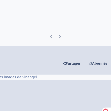
Previous carousel slide
Next carousel slide
Partager
Abonnés
les images de Sinangel